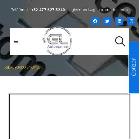
Teléfono:
+52 477 627 5240
glventas1@gl-automation.com
Cotizar
6SE7090-0XX84-0KB0