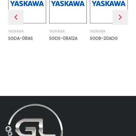
YASKAWA
YASKAWA
YASKAWA
PR
SGDA-08AS
SGDS-08A12A
SGDB-20ADG
DS