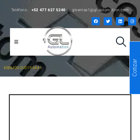
Teléfono:
+52 477 627 5240
glventas1@gl-automation.com
Cotizar
6SE6420-2UD15-5AA1