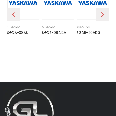
YASKAWA
YASKAWA
YASKAWA
PR
SGDA-08AS
SGDS-08A12A
SGDB-20ADG
DS