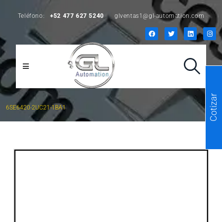
Teléfono:
+52 477 627 5240
glventas1@gl-automation.com
Cotizar
6SE6420-2UC21-1BA1