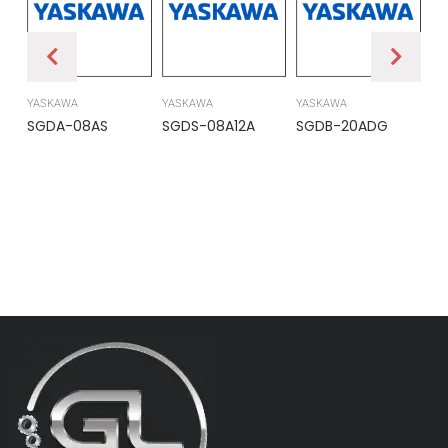
YASKAWA
YASKAWA
YASKAWA
PR
SGDA-08AS
SGDS-08A12A
SGDB-20ADG
DS