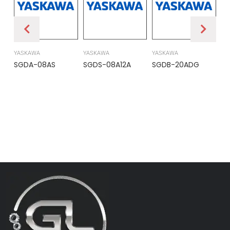
YASKAWA
YASKAWA
YASKAWA
PR
SGDA-08AS
SGDS-08A12A
SGDB-20ADG
DS