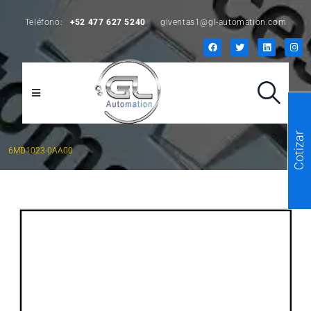
Teléfono:
+52 477 627 5240
glventas1@gl-automation.com
Cotizar
6MD1023-0AA00