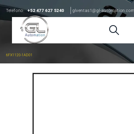
Teléfono:
+52 477 627 5240
glventas1@gl-automation.co
6FX1120-1AD01