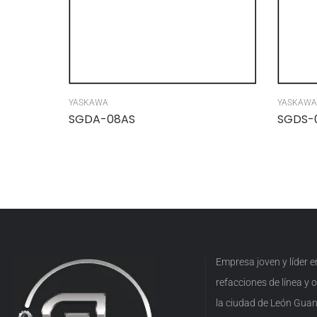
YASKAWA
YASKAWA
SGDA-08AS
SGDS-
Empresa joven y líder 
refacciones de línea y
la ciudad de León Guan