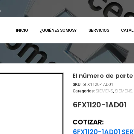
m
INICIO
¿QUIÉNES SOMOS?
SERVICIOS
CATÁ
El número de parte 
SKU:
6FX1120-1AD01
Categorías:
SIEMENS
,
SIEMENS.
6FX1120-1AD01
COTIZAR:
6FX1120-1AD01 SE