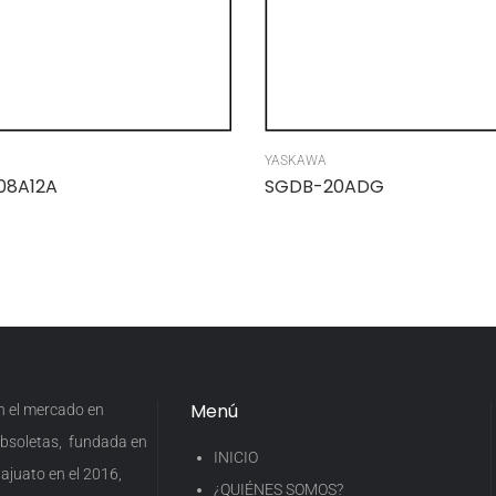
YASKAWA
08A12A
SGDB-20ADG
Menú
en el mercado en
 obsoletas, fundada en
INICIO
ajuato en el 2016,
¿QUIÉNES SOMOS?