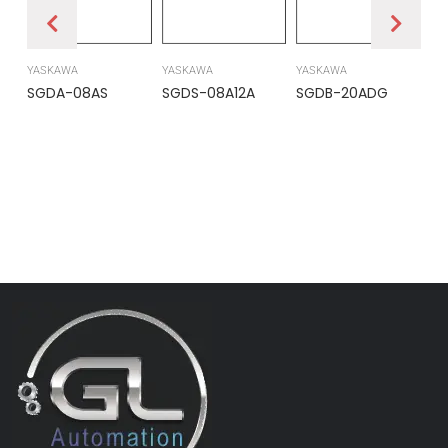
YASKAWA
YASKAWA
YASKAWA
PR
SGDA-08AS
SGDS-08A12A
SGDB-20ADG
DS