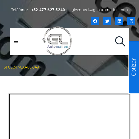
Teléfono:
+52 477 627 5240
glventas1@gl-automation.com
Cotizar
6FC5247-0AA00-0AA1