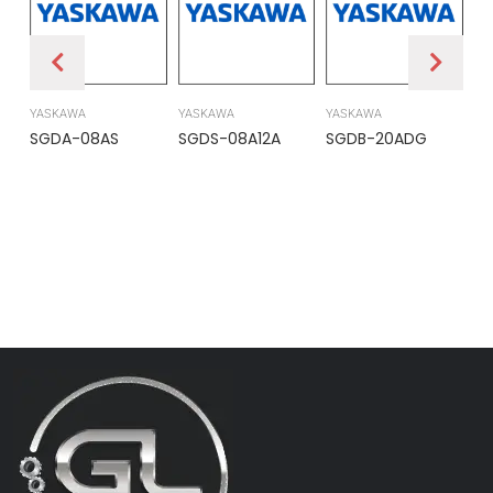
YASKAWA
YASKAWA
YASKAWA
PR
SGDA-08AS
SGDS-08A12A
SGDB-20ADG
DS