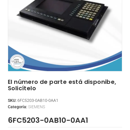
El número de parte está disponibe,
Solicítelo
SKU:
6FC5203-0AB10-0AA1
Categoría:
SIEMENS
6FC5203-0AB10-0AA1