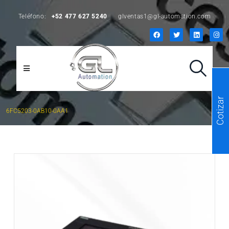
Teléfono:
+52 477 627 5240
glventas1@gl-automation.com
Cotizar
6FC5203-0AB10-0AA1