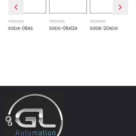
YASKAWA
YASKAWA
YASKAWA
PR
SGDA-08AS
SGDS-08A12A
SGDB-20ADG
DS