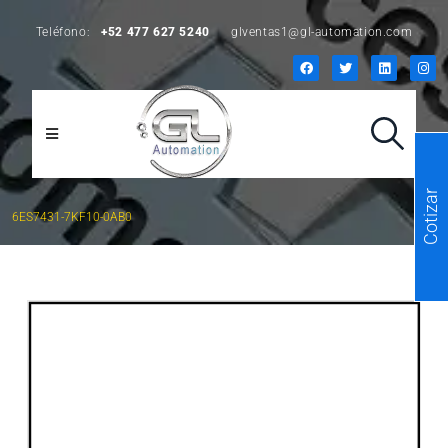
Teléfono:
+52 477 627 5240
glventas1@gl-automation.com
Cotizar
6ES7431-7KF10-0AB0