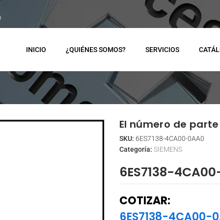
m
INICIO
¿QUIÉNES SOMOS?
SERVICIOS
CATÁ
El número de parte 
SKU:
6ES7138-4CA00-0AA0
Categoría:
SIEMENS
6ES7138-4CA00
COTIZAR:
6ES7138-4CA00-0