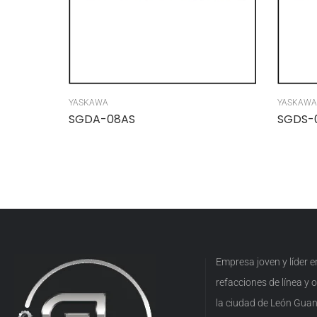
YASKAWA
YASKAWA
SGDA-08AS
SGDS-
Empresa joven y líder 
refacciones de línea y
la ciudad de León Guan