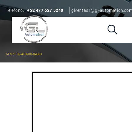
Teléfono:
+52 477 627 5240
glventas1@gl-automation.co
6ES7138-4CA00-0AA0