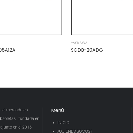
YASKAWA
08A12A
SGDB-20ADG
Menú
en el mercado en
 obsoletas, fundada en
INICIO
ajuato en el 2016,
¿QUIÉNES SOMOS?