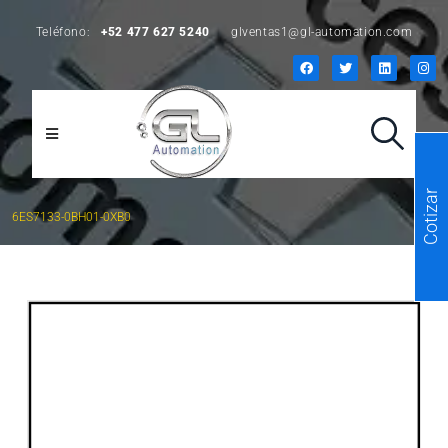
Teléfono:
+52 477 627 5240
glventas1@gl-automation.com
Cotizar
6ES7133-0BH01-0XB0