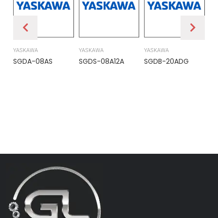
YASKAWA
YASKAWA
YASKAWA
PR
SGDA-08AS
SGDS-08A12A
SGDB-20ADG
DS