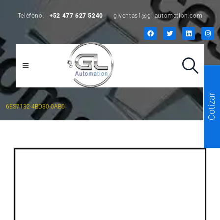
Teléfono:
+52 477 627 5240
glventas1@gl-automation.com
Cotizar
6ES7132-4BD30-0AB0