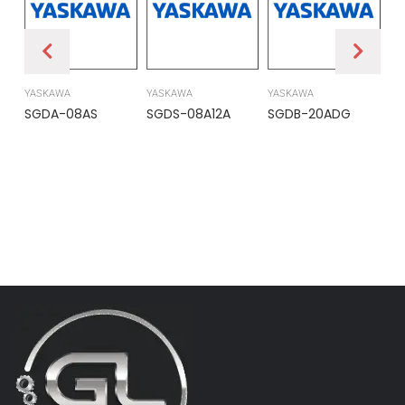
YASKAWA
YASKAWA
YASKAWA
PR
SGDA-08AS
SGDS-08A12A
SGDB-20ADG
DS