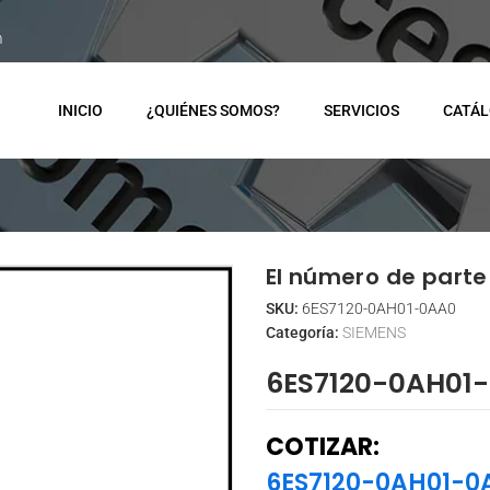
m
INICIO
¿QUIÉNES SOMOS?
SERVICIOS
CATÁ
El número de parte 
SKU:
6ES7120-0AH01-0AA0
Categoría:
SIEMENS
6ES7120-0AH01
COTIZAR:
6ES7120-0AH01-0