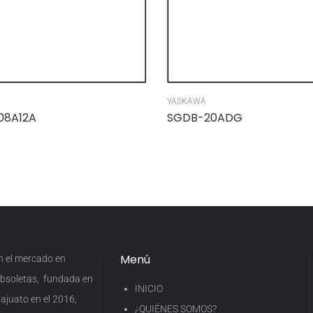
YASKAWA
08A12A
SGDB-20ADG
Menú
en el mercado en
 obsoletas, fundada en
INICIO
ajuato en el 2016,
¿QUIÉNES SOMOS?