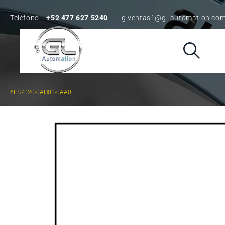
Teléfono:
+52 477 627 5240
glventas1@gl-automation.co
6ES7120-0AH01-0AA0