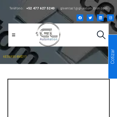
Teléfono:
+52 477 627 5240
glventas1@gl-automation.com
Cotizar
6ES5930-8MD11