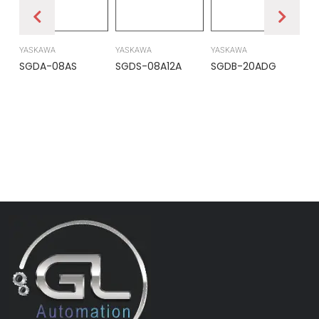
YASKAWA
YASKAWA
YASKAWA
PR
SGDA-08AS
SGDS-08A12A
SGDB-20ADG
DS