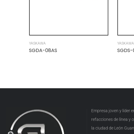
YASKAWA
YASKAWA
SGDA-08AS
SGDS-
Empresa joven y líder 
refacciones de línea y
la ciudad de León Guan