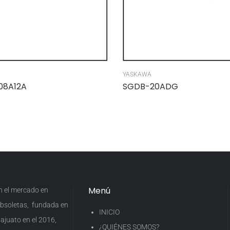
YASKAWA
08A12A
SGDB-20ADG
Menú
en el mercado en
 obsoletas, fundada en
INICIO
ajuato en el 2016,
¿QUIÉNES SOMOS?