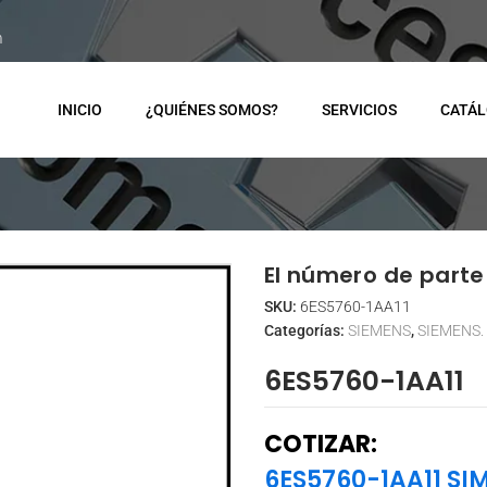
m
INICIO
¿QUIÉNES SOMOS?
SERVICIOS
CATÁ
El número de parte 
SKU:
6ES5760-1AA11
Categorías:
SIEMENS
,
SIEMENS.
6ES5760-1AA11
COTIZAR:
6ES5760-1AA11 SI