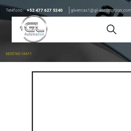
Teléfono:
+52 477 627 5240
glventas1@gl-automation.co
6ES5760-1AA11