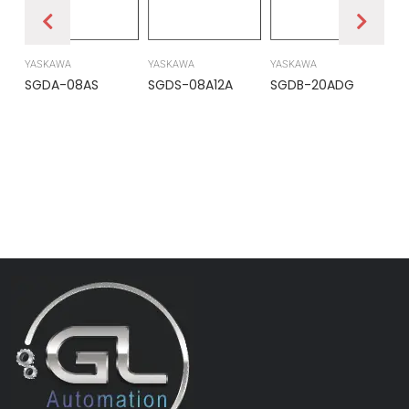
YASKAWA
YASKAWA
YASKAWA
PR
SGDA-08AS
SGDS-08A12A
SGDB-20ADG
DS