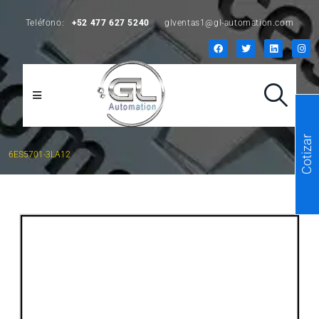
Teléfono:
+52 477 627 5240
glventas1@gl-automation.com
Cotizar
6ES5701-3LA12