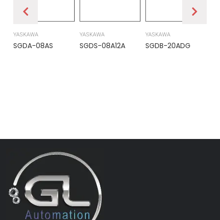
YASKAWA
YASKAWA
YASKAWA
PR
SGDA-08AS
SGDS-08A12A
SGDB-20ADG
DS