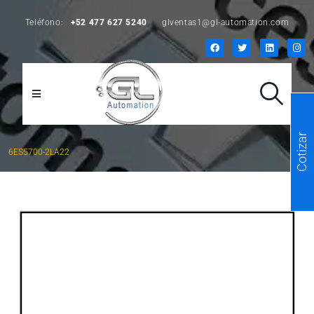
Teléfono:
+52 477 627 5240
glventas1@gl-automation.com
Cotizar
6ES5700-2LA22