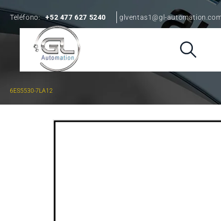
Teléfono:
+52 477 627 5240
glventas1@gl-automation.co
6ES5530-7LA12