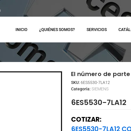
m
INICIO
¿QUIÉNES SOMOS?
SERVICIOS
CATÁ
El número de parte 
SKU:
6ES5530-7LA12
Categoría:
SIEMENS
6ES5530-7LA12
COTIZAR:
6ES5530-7LA12 