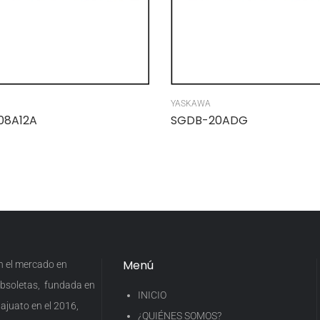
YASKAWA
08A12A
SGDB-20ADG
Menú
en el mercado en
 obsoletas, fundada en
INICIO
ajuato en el 2016,
¿QUIÉNES SOMOS?