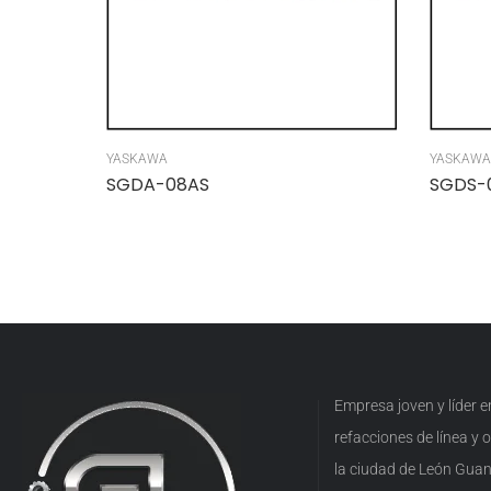
YASKAWA
YASKAWA
SGDA-08AS
SGDS-
Empresa joven y líder 
refacciones de línea y
la ciudad de León Guan