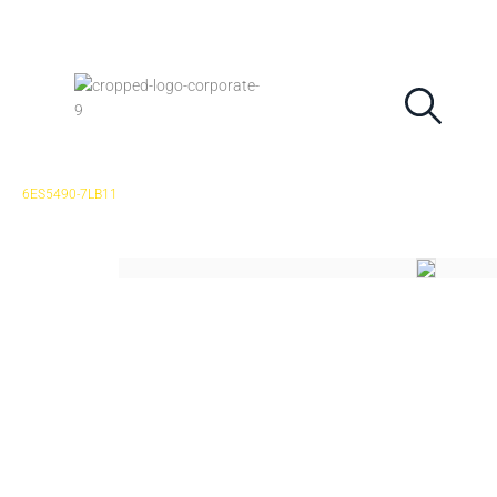
Teléfono:
+52 477 627 5240
glventas1@gl-automation.co
6ES5490-7LB11