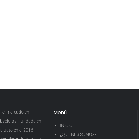
Menú
en el mercado en
 obsoletas, fundada en
INICIO
ajuato en el 2016,
¿QUIÉNES SOMOS?