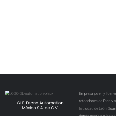
Empresa joven y líder 
refacciones de línea y
GLF Tecno Automation
México S.A. de C.V.
la ciudad de León Guan