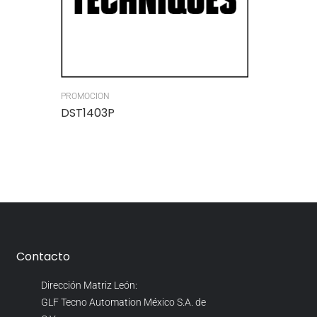
PROMOCION
DST1403P
Contacto
Dirección Matriz León:
GLF Tecno Automation México S.A. de