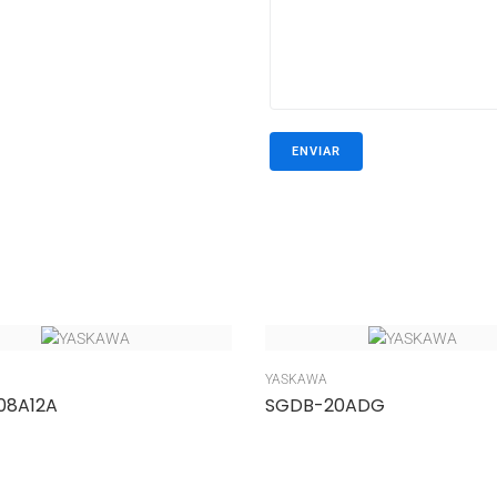
YASKAWA
08A12A
SGDB-20ADG