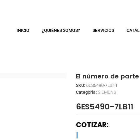
m
INICIO
¿QUIÉNES SOMOS?
SERVICIOS
CATÁ
El número de parte 
SKU:
6ES5490-7LB11
Categoría:
SIEMENS
6ES5490-7LB11
COTIZAR:
|