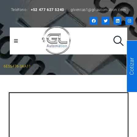
Teléfono:
+52 477 627 5240
glventas1@gl-automation.com
Cotizar
6ES5476-3AA11