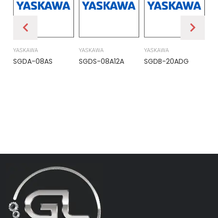
YASKAWA
YASKAWA
YASKAWA
PR
SGDA-08AS
SGDS-08A12A
SGDB-20ADG
DS