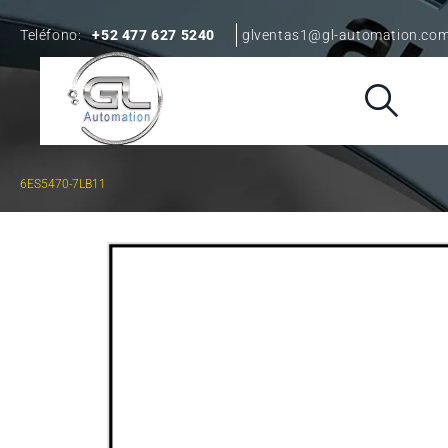
Teléfono:
+52 477 627 5240
glventas1@gl-automation.co
6ES5470-7LB11