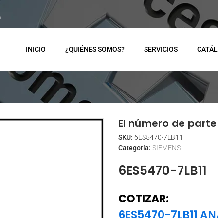
m
INICIO
¿QUIÉNES SOMOS?
SERVICIOS
CATÁ
El número de parte 
SKU:
6ES5470-7LB11
Categoría:
SIEMENS
6ES5470-7LB11
COTIZAR:
6ES5470-7LB11 A