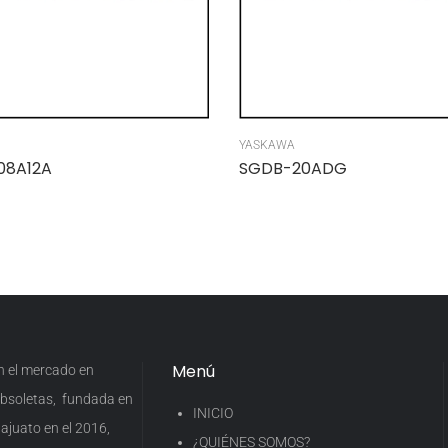
YASKAWA
08A12A
SGDB-20ADG
Menú
en el mercado en
 obsoletas, fundada en
INICIO
ajuato en el 2016,
¿QUIÉNES SOMOS?