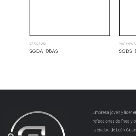
YASKAWA
YASKAWA
SGDA-08AS
SGDS-
Empresa joven y líder 
refacciones de línea y
la ciudad de León Guan