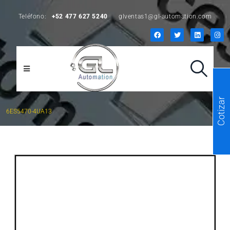
Teléfono:
+52 477 627 5240
glventas1@gl-automation.com
Cotizar
6ES5470-4UA13