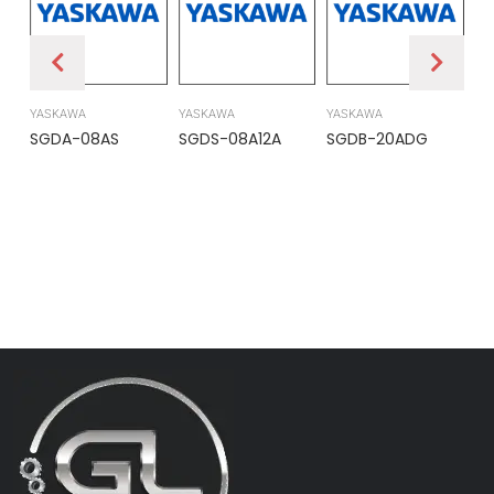
YASKAWA
YASKAWA
YASKAWA
PR
SGDA-08AS
SGDS-08A12A
SGDB-20ADG
DS