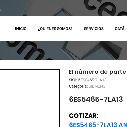
m
INICIO
¿QUIÉNES SOMOS?
SERVICIOS
CATÁ
El número de parte 
SKU:
6ES5465-7LA13
Categoría:
SIEMENS
6ES5465-7LA13
COTIZAR:
6ES5465-7LA13 A