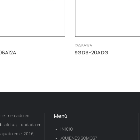
YASKAWA
08A12A
SGDB-20ADG
Menú
en el mercado en
 obsoletas, fundada en
INICIO
ajuato en el 2016,
¿QUIÉNES SOMOS?