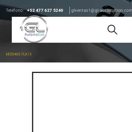
Teléfono:
+52 477 627 5240
glventas1@gl-automation.co
6ES5465-7LA13