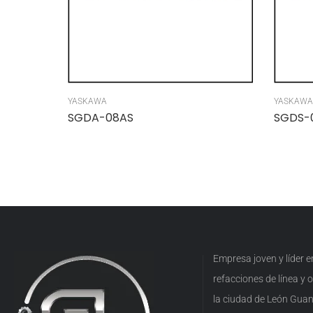
YASKAWA
YASKAWA
SGDA-08AS
SGDS-
Empresa joven y líder 
refacciones de línea y
la ciudad de León Guan