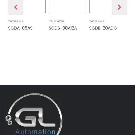
YASKAWA
YASKAWA
YASKAWA
PR
SGDA-08AS
SGDS-08A12A
SGDB-20ADG
DS