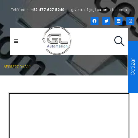
Teléfono:
+52 477 627 5240
glventas1@gl-automation.com
Cotizar
6ES5377-0AA11