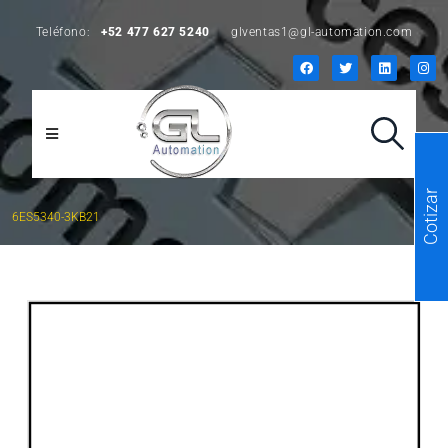
Teléfono:
+52 477 627 5240
glventas1@gl-automation.com
Cotizar
6ES5340-3KB21