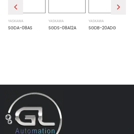
YASKAWA
YASKAWA
YASKAWA
PR
SGDA-08AS
SGDS-08A12A
SGDB-20ADG
DS