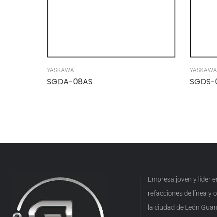
YASKAWA
YASKAWA
SGDA-08AS
SGDS-
Empresa joven y líder 
refacciones de línea y
la ciudad de León Guan