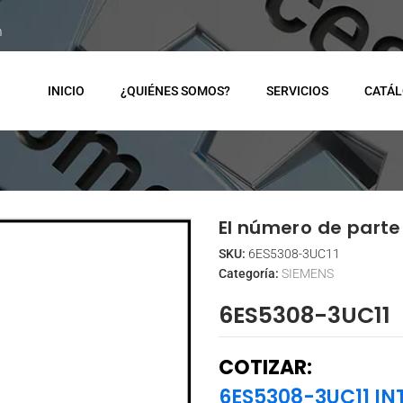
m
INICIO
¿QUIÉNES SOMOS?
SERVICIOS
CATÁ
El número de parte 
SKU:
6ES5308-3UC11
Categoría:
SIEMENS
6ES5308-3UC11
COTIZAR:
6ES5308-3UC11 I