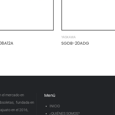
YASKAWA
08A12A
SGDB-20ADG
Menú
en el mercado en
 obsoletas, fundada en
INICIO
ajuato en el 2016,
¿QUIÉNES SOMOS?