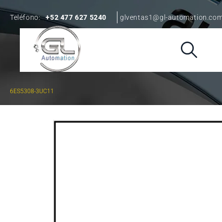
Teléfono:
+52 477 627 5240
glventas1@gl-automation.co
6ES5308-3UC11