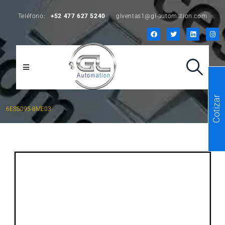
Teléfono:
+52 477 627 5240
glventas1@gl-automation.com
Cotizar
6ES5095-8ME03