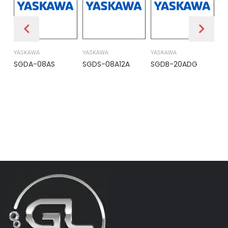
YASKAWA
YASKAWA
YASKAWA
PR
SGDA-08AS
SGDS-08A12A
SGDB-20ADG
DS