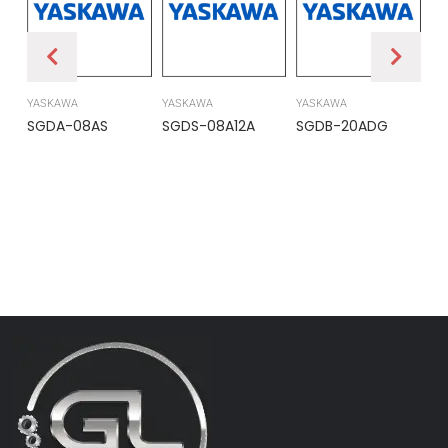
YASKAWA
YASKAWA
YASKAWA
PR
SGDA-08AS
SGDS-08A12A
SGDB-20ADG
DS