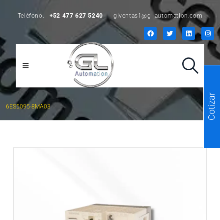
Teléfono:
+52 477 627 5240
glventas1@gl-automation.com
Cotizar
6ES5095-8MA03