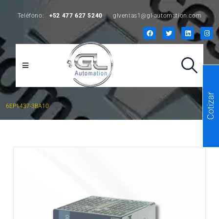
Teléfono:
+52 477 627 5240
glventas1@gl-automation.com
Cotizar
6EP1437-3BA10