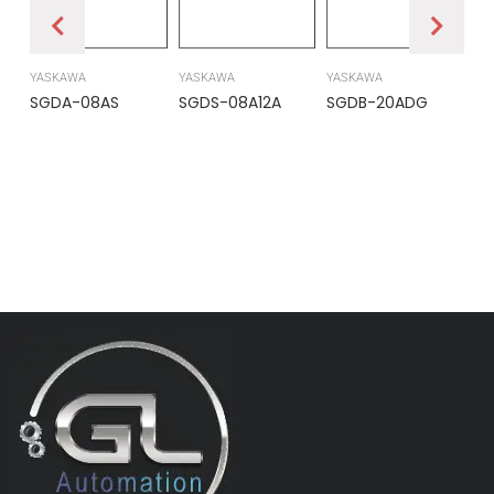
YASKAWA
YASKAWA
YASKAWA
PR
SGDA-08AS
SGDS-08A12A
SGDB-20ADG
DS