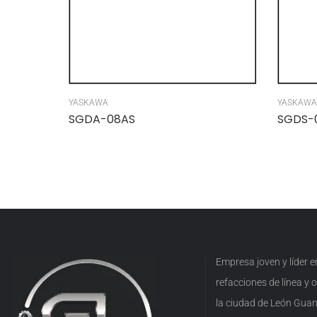
YASKAWA
YASKAWA
SGDA-08AS
SGDS-
Empresa joven y líder 
refacciones de línea y
la ciudad de León Guan