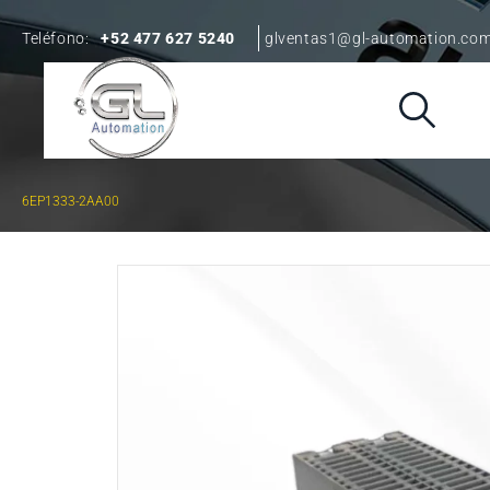
Teléfono:
+52 477 627 5240
glventas1@gl-automation.co
6EP1333-2AA00