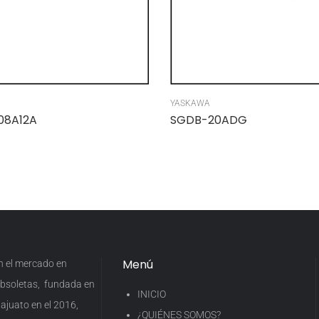
YASKAWA
08A12A
SGDB-20ADG
Menú
en el mercado en
 obsoletas, fundada en
INICIO
ajuato en el 2016,
¿QUIÉNES SOMOS?