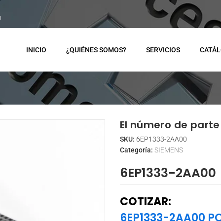
m
INICIO
¿QUIÉNES SOMOS?
SERVICIOS
CATÁ
El número de parte 
SKU:
6EP1333-2AA00
Categoría:
SIEMENS
6EP1333-2AA00
COTIZAR:
6EP1333-2AA00 P