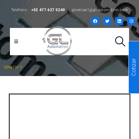
Teléfono:
+52 477 627 5240
glventas1@gl-automation.com
Cotizar
5SY6101-7