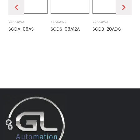
YASKAWA
YASKAWA
YASKAWA
PR
SGDA-08AS
SGDS-08A12A
SGDB-20ADG
DS