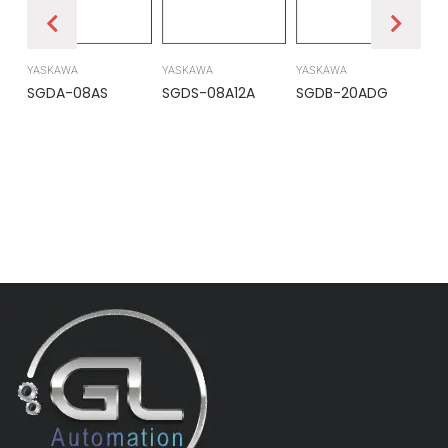
YASKAWA
YASKAWA
YASKAWA
PR
SGDA-08AS
SGDS-08A12A
SGDB-20ADG
DS