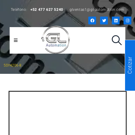
Teléfono:
+52 477 627 5240
glventas1@gl-automation.com
Cotizar
5SY4206-8