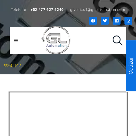
Teléfono:
+52 477 627 5240
glventas1@gl-automation.com
Cotizar
5SY4110-8