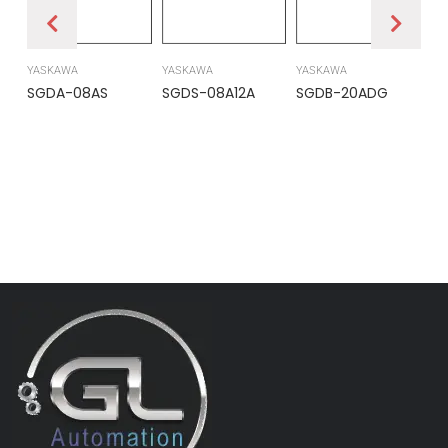
YASKAWA
YASKAWA
YASKAWA
PR
SGDA-08AS
SGDS-08A12A
SGDB-20ADG
DS