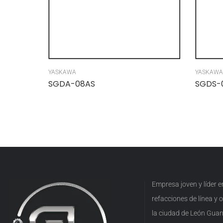
YASKAWA
YASKAWA
SGDA-08AS
SGDS-
Empresa joven y líder 
refacciones de línea y
la ciudad de León Guan