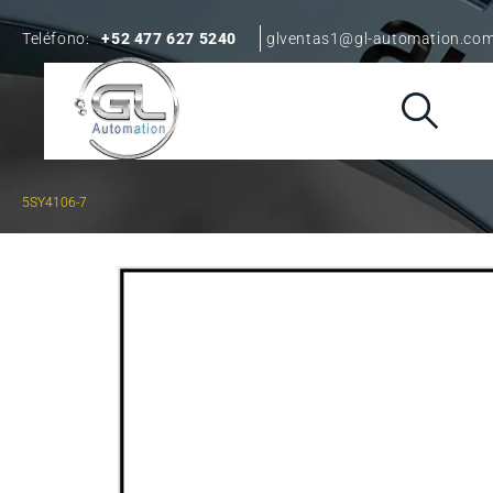
Teléfono:
+52 477 627 5240
glventas1@gl-automation.co
5SY4106-7