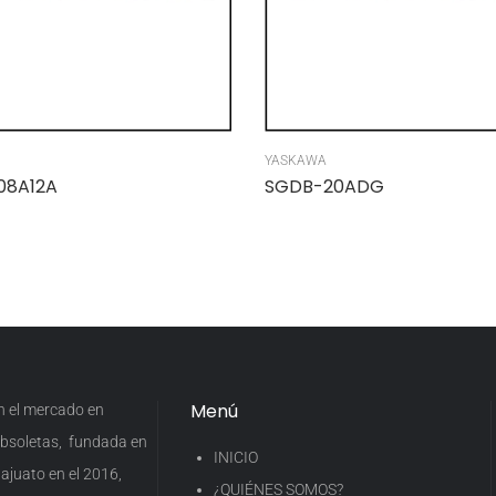
YASKAWA
08A12A
SGDB-20ADG
Menú
en el mercado en
 obsoletas, fundada en
INICIO
ajuato en el 2016,
¿QUIÉNES SOMOS?