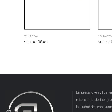
YASKAWA
YASKAWA
SGDA-08AS
SGDS-
Empresa joven y líder 
refacciones de línea y
la ciudad de León Guan