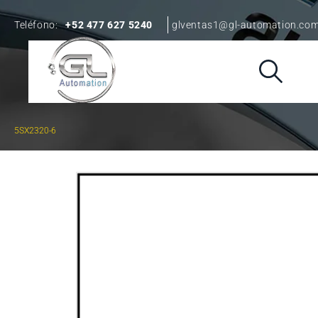
Teléfono:
+52 477 627 5240
glventas1@gl-automation.co
5SX2320-6