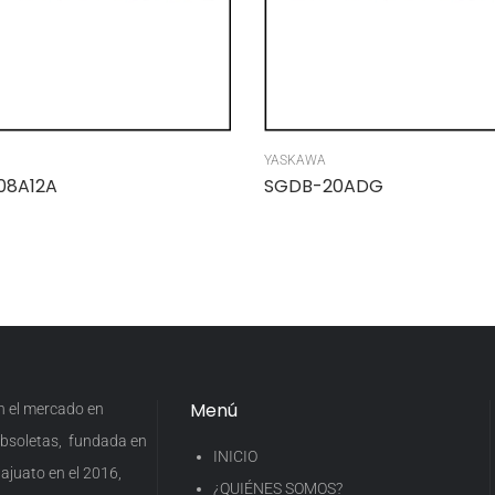
YASKAWA
08A12A
SGDB-20ADG
Menú
en el mercado en
 obsoletas, fundada en
INICIO
ajuato en el 2016,
¿QUIÉNES SOMOS?