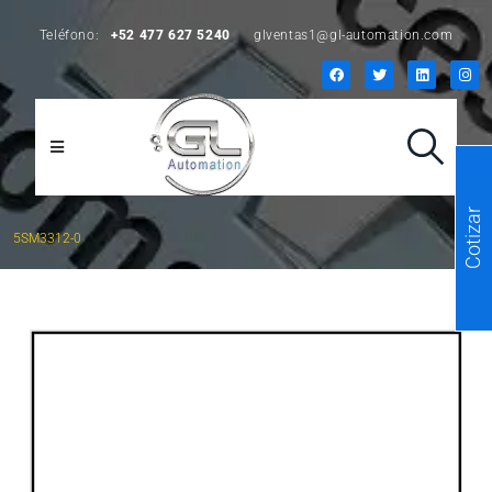
Teléfono:
+52 477 627 5240
glventas1@gl-automation.com
Cotizar
5SM3312-0