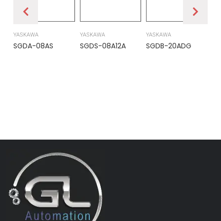
YASKAWA
YASKAWA
YASKAWA
PR
SGDA-08AS
SGDS-08A12A
SGDB-20ADG
DS