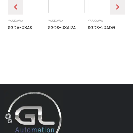
YASKAWA
YASKAWA
YASKAWA
PR
SGDA-08AS
SGDS-08A12A
SGDB-20ADG
DS