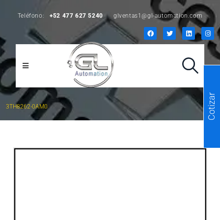
Teléfono:
+52 477 627 5240
glventas1@gl-automation.com
Cotizar
3TH8262-0AM0