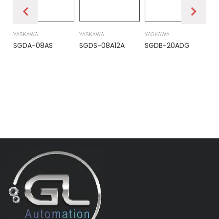
YASKAWA
YASKAWA
YASKAWA
PR
SGDA-08AS
SGDS-08A12A
SGDB-20ADG
DS