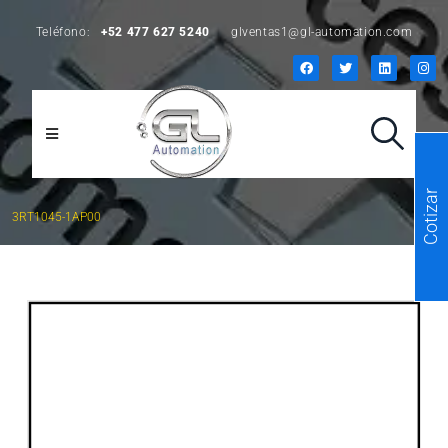
Teléfono:
+52 477 627 5240
glventas1@gl-automation.com
Cotizar
3RT1045-1AP00