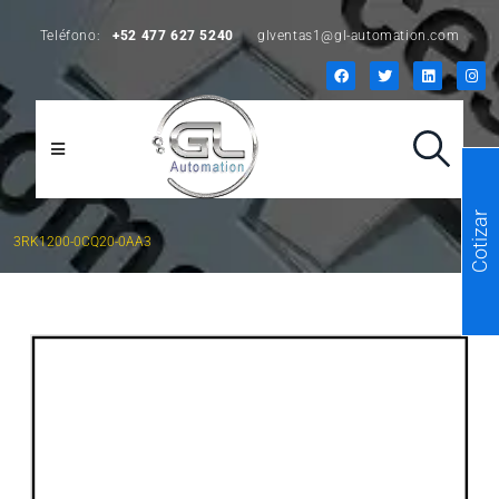
Teléfono:
+52 477 627 5240
glventas1@gl-automation.com
Cotizar
3RK1200-0CQ20-0AA3