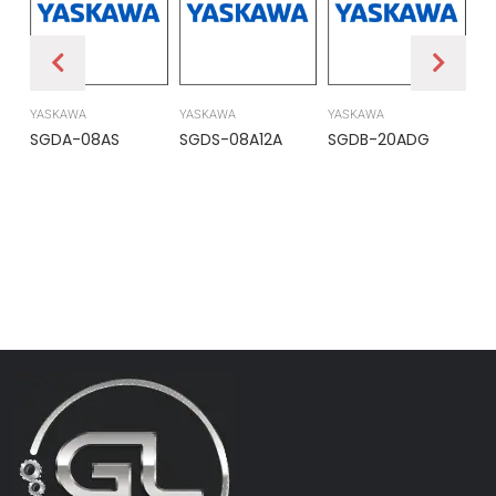
YASKAWA
YASKAWA
YASKAWA
PR
SGDA-08AS
SGDS-08A12A
SGDB-20ADG
DS