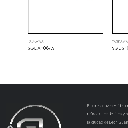
YASKAWA
YASKAWA
SGDA-08AS
SGDS-
Empresa joven y líder 
refacciones de línea y
la ciudad de León Guan