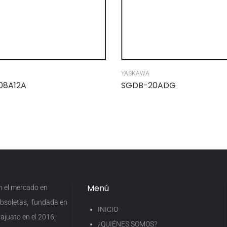
YASKAWA
08A12A
SGDB-20ADG
Menú
en el mercado en
 obsoletas, fundada en
INICIO
ajuato en el 2016,
¿QUIÉNES SOMOS?