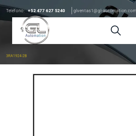
Teléfono:
+52 477 627 5240
glventas1@gl-automation.co
3RA1924-2B