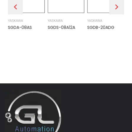
YASKAWA
YASKAWA
YASKAWA
PR
SGDA-08AS
SGDS-08A12A
SGDB-20ADG
DS