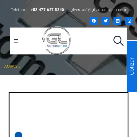
Teléfono:
+52 477 627 5240
glventas1@gl-automation.com
Cotizar
33.4902 E