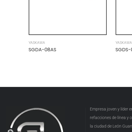
YASKAWA
YASKAWA
SGDA-08AS
SGDS-
Empresa joven y líder 
refacciones de línea y
la ciudad de León Guan