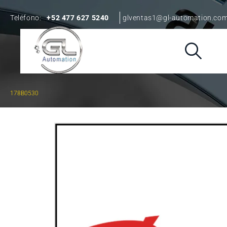
Teléfono:
+52 477 627 5240
glventas1@gl-automation.co
178B0530