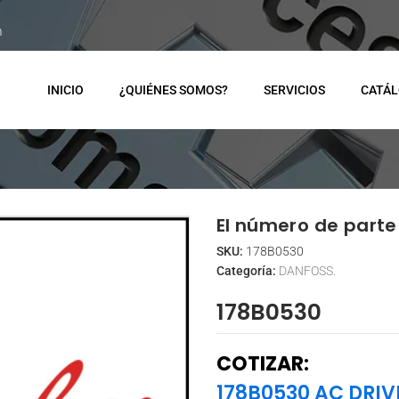
m
INICIO
¿QUIÉNES SOMOS?
SERVICIOS
CATÁ
El número de parte 
SKU:
178B0530
Categoría:
DANFOSS.
178B0530
COTIZAR:
178B0530 AC DRIV