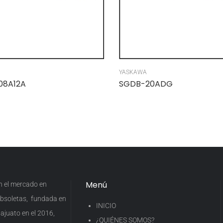
YASKAWA
08A12A
SGDB-20ADG
Menú
en el mercado en
 obsoletas, fundada en
INICIO
ajuato en el 2016,
¿QUIÉNES SOMOS?