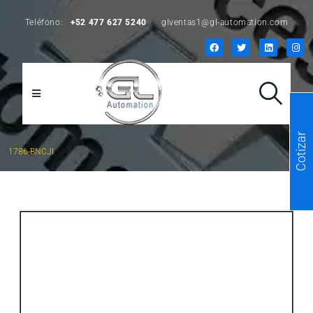
Teléfono:
+52 477 627 5240
glventas1@gl-automation.com
Cotizar
1786-BNCJI