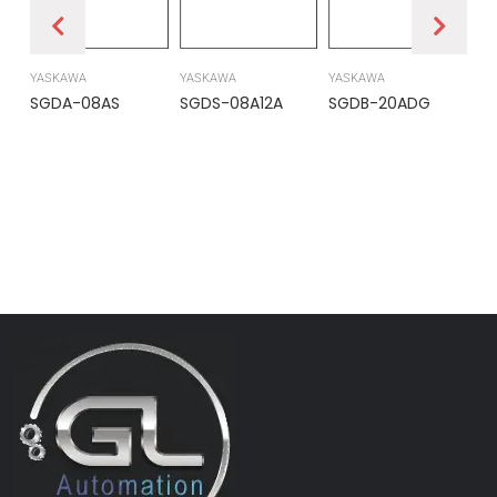
YASKAWA
YASKAWA
YASKAWA
PR
SGDA-08AS
SGDS-08A12A
SGDB-20ADG
DS