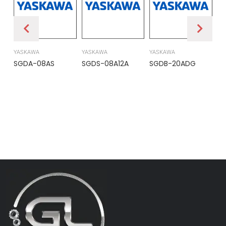
YASKAWA
YASKAWA
YASKAWA
PR
SGDA-08AS
SGDS-08A12A
SGDB-20ADG
DS