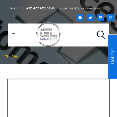
Teléfono:
+52 477 627 5240
glventas1@gl-automation.com
Cotizar
1784-CF64