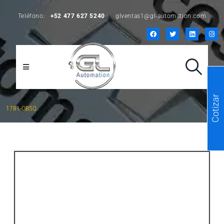
Teléfono:
+52 477 627 5240
glventas1@gl-automation.com
Cotizar
1781-OB5Q