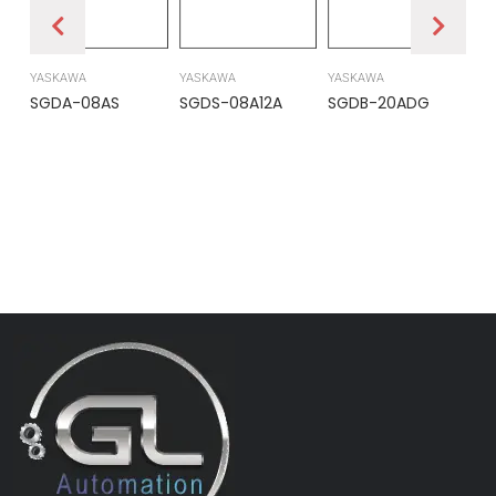
YASKAWA
YASKAWA
YASKAWA
PR
SGDA-08AS
SGDS-08A12A
SGDB-20ADG
DS