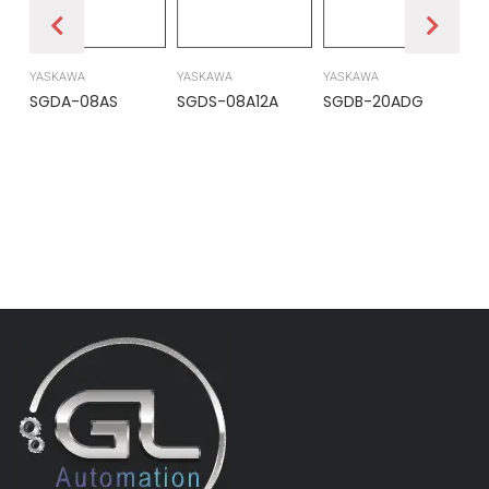
YASKAWA
YASKAWA
YASKAWA
PR
SGDA-08AS
SGDS-08A12A
SGDB-20ADG
DS