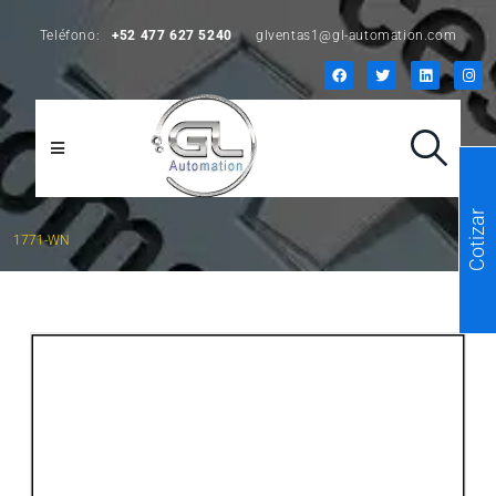
Teléfono:
+52 477 627 5240
glventas1@gl-automation.com
Cotizar
1771-WN