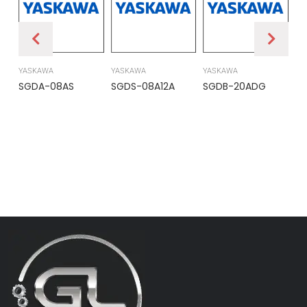
YASKAWA
YASKAWA
YASKAWA
PR
SGDA-08AS
SGDS-08A12A
SGDB-20ADG
DS