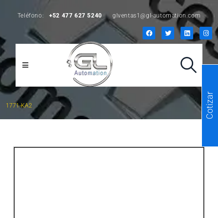
Teléfono:
+52 477 627 5240
glventas1@gl-automation.com
Cotizar
1771-KA2