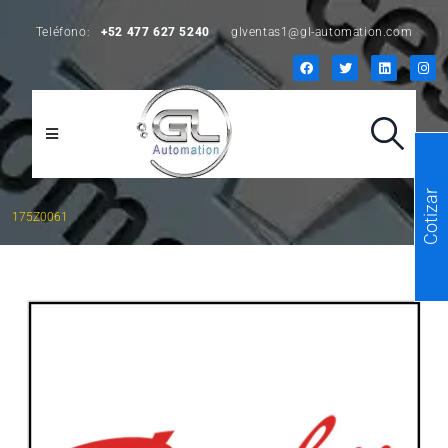
Teléfono:
+52 477 627 5240
glventas1@gl-automation.com
Cotizar
175Z0061