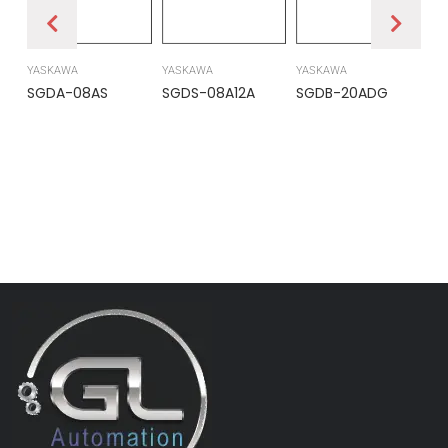
YASKAWA
YASKAWA
YASKAWA
PR
SGDA-08AS
SGDS-08A12A
SGDB-20ADG
DS