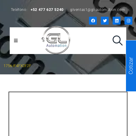
Teléfono:
+52 477 627 5240
glventas1@gl-automation.com
Cotizar
1756-IF4FXOF2F