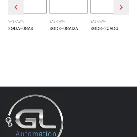
YASKAWA
YASKAWA
YASKAWA
PR
SGDA-08AS
SGDS-08A12A
SGDB-20ADG
DS