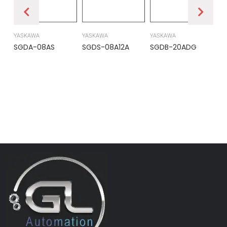
YASKAWA
YASKAWA
YASKAWA
PR
SGDA-08AS
SGDS-08A12A
SGDB-20ADG
DS