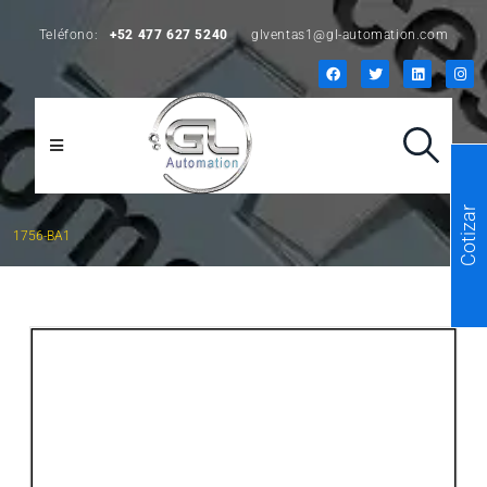
Teléfono:
+52 477 627 5240
glventas1@gl-automation.com
Cotizar
1756-BA1