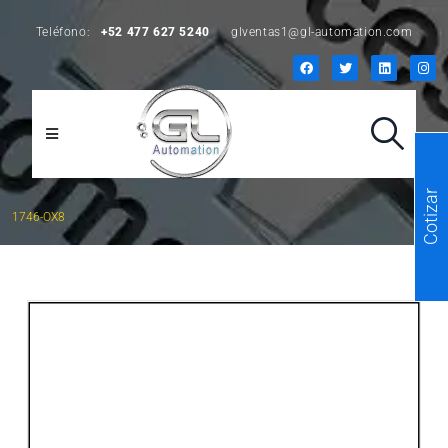
Teléfono:
+52 477 627 5240
glventas1@gl-automation.com
Cotizar
1746-OX8