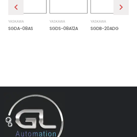
YASKAWA
YASKAWA
YASKAWA
PR
SGDA-08AS
SGDS-08A12A
SGDB-20ADG
DS